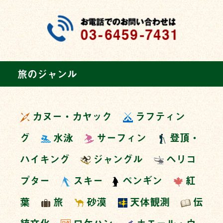
旅のジャンル
カヌー・カヤック
ラフティン
グ
水泳
サーフィン
登頂・
ハイキング
ジャングル
ヘリコ
プター
スキー
ペンギン
紅
葉
旅
砂漠
天体観測
伝