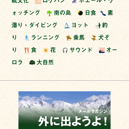
統文化
ロケハン
ホエール・ウ
ォッチング
南の島
日食
素
潜り・ダイビング
ヨット
釣
り
ランニング
乗馬
犬ぞ
り
食
花
サウンド
オー
ロラ
大自然