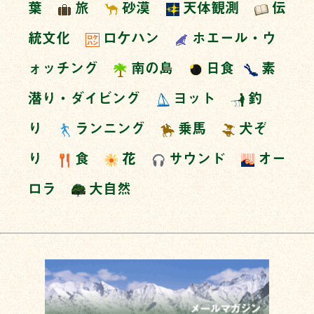
葉
旅
砂漠
天体観測
伝
統文化
ロケハン
ホエール・ウ
ォッチング
南の島
日食
素
潜り・ダイビング
ヨット
釣
り
ランニング
乗馬
犬ぞ
り
食
花
サウンド
オー
ロラ
大自然