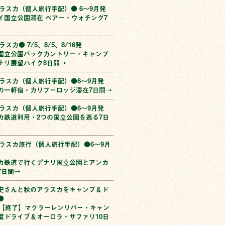
アラスカ（個人旅行手配）● 6〜9月発
イ国立公園滞在 ベアー・ウォチング7
ラスカ● 7/5、8/5、8/16発
国立公園バックカントリー・キャンプ
リ展望ハイク8日間→
アラスカ（個人旅行手配）●6〜9月発
の一軒宿・カリブーロッジ滞在7日間→
アラスカ（個人旅行手配）●6〜9月発
カ鉄道利用・2つの国立公園を巡る7日
アラスカ旅行（個人旅行手配）●6〜9月
カ鉄道で行くデナリ国立公園とアンカ
7日間→
史さんと秋のアラスカをキャンプ＆ド
●
0発【終了】マクラーレンリバー・キャン
葉ドライブ＆オーロラ・サファリ10日