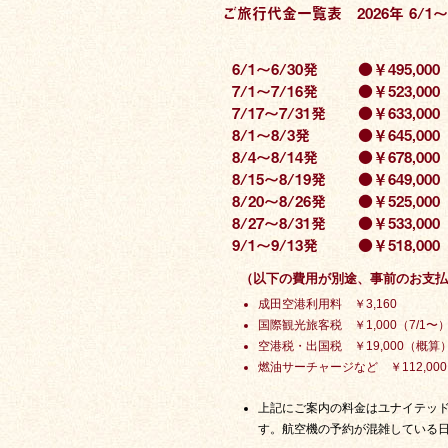
ご旅行代金一覧表 2026年 6/1～
6/1～6/30発
●￥495,000
7/1～7/16発
●￥523,000
7/17～7/31発
●￥633,000
8/1～8/3発
●￥645,000
8/4～8/14発
●￥678,000
8/15～8/19発
●￥649,000
8/20〜8/26発
●￥525,000
8/27〜8/31発
●￥533,000
9/1～9/13発
●￥518,000
（以下の費用が別途、事前のお支払
成田空港利用料 ￥3,160
国際観光旅客税 ￥1,000（7/1〜
空港税・出国税 ￥19,000（概算
燃油サーチャージなど ￥112,000
上記にご案内の料金はユナイテッ
す。航空機の予約が混雑している