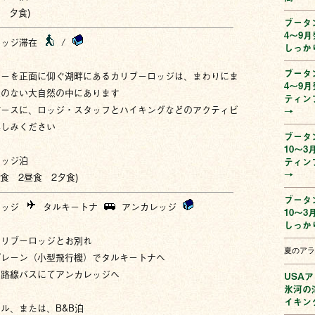
- 夕食)
ブータ
4〜9
ロッジ滞在
/
しっか
ブータ
リーを正面に仰ぐ湖畔にあるカリブーロッジは、まわりにま
4〜9
家のない大自然の中にあります
ティン
ベースに、ロッジ・スタッフとハイキングなどのアクティビ
→
楽しみください
ブータ
10〜
ロッジ泊
ティン
→
朝食 2昼食 2夕食)
ブータ
ロッジ
タルキートナ
アンカレッジ
10〜
しっか
カリブーロッジとお別れ
夏のアラ
プレーン（小型飛行機）でタルキートナへ
期路線バスにてアンカレッジへ
USA
氷河の
イキン
ル、または、B&B泊