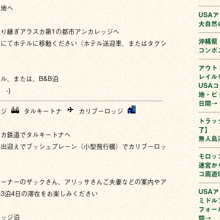
由地へ
USA
大自然
り継ぎアラスカ第1の都市アンカレッジへ
沖縄県
自にてホテルに移動ください（ホテル送迎車、またはタクシ
コンポ
アウト
レイルを
ル、または、B&B泊
USA
 -)
地・ビ
日間→
ッジ
タルキートナ
カリブーロッジ
トラッ
了】
スカ鉄道でタルキートナへ
無人島
の出迎えでブッシュプレーン（小型飛行機）でカリブーロッ
モロッコ
迷宮か
コ周遊
オーナーのザックさん、アリッサさんご夫妻などの案内やア
USAア
3泊4日の滞在をお楽しみください
ミドル
フォー
ロッジ泊
間→