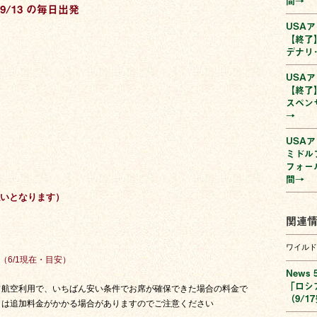
間→
9/13 の毎日出発
USA
【終了
デナリ
USA
【終了
スペン
→
USAア
ミドル
フォー
間→
いとなります）
関連
）
）
ワイルド
（6/1現在・目安）
News 
「ロシ
ド航空利用で、いちばん安い条件でお席が確保できた場合の料金で
（9/1
日は追加料金がかかる場合がありますのでご注意ください