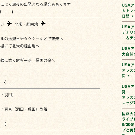
トにより深夜の出発となる場合もあります
USA
カトマ
 - -)
日間→
ッジ
北米・経由地
USAア
デナリ
＆デナ
テルの送迎車やタクシーなどで空港へ
空機にて北米の経由地へ
USA
大自然
際線に乗り継ぎ一路、帰国の途へ
USA
アラス
間→
 -)
USA
発
田・羽田）
アラス
レッジ
刻：東京（羽田・成田）到着
佐藤大
ライブ
 -)
8/3
プと黄