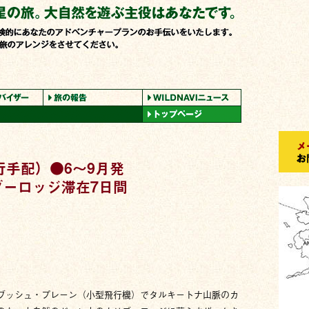
行手配）●6〜9月発
ブーロッジ滞在7日間
ブッシュ・プレーン（小型飛行機）でタルキートナ山脈のカ