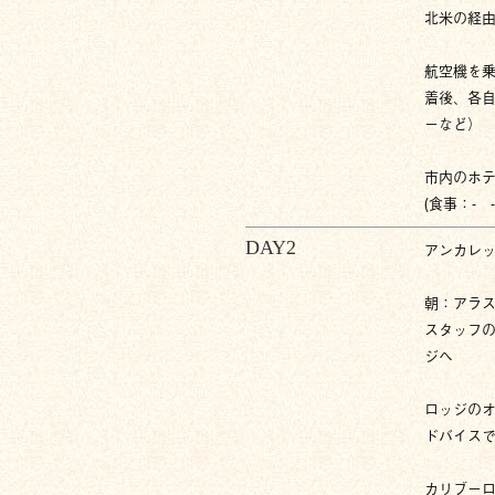
北米の経
航空機を乗
着後、各
ーなど）
市内のホテ
(食事：- -
DAY2
アンカレ
朝：アラ
スタッフ
ジへ
ロッジの
ドバイスで
カリブー