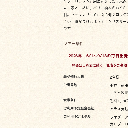
リブーロッジへ。周囲にまったく人家
ん一家と一緒に、ベリー摘みのハイキ
日。マッキンリーを正面に仰ぐロッジ
会い、運が良ければ（？）グリズリー
です。
ツアー条件
2026年 6/1〜9/13の毎日出発
料金は日程表に続く一覧表をご参照
2名様 
最少催行人員
東京（成
ご出発地
＊その他
朝3回、昼
食事条件
アラスカ
ご利用予定航空会社
ラマダ・
ご利用予定ホテル
カリブー