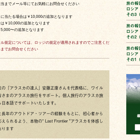
旅の報告
担当までメール等にてお気軽にお問合せください
ロシア
その3（
当たる場合は￥10,000の追加となります
￥10,000の追加となります
旅の報告
,000〜の追加となります
ロシア
その2（
セル規定については、ロッジの規定が適用されますのでご注意くだ
旅の報告
当までお問合せください
ロシア
その1（
住の「アラスカの達人」安藤正康さんを代表格に、ワイル
皆さまのアラスカ旅行をサポート。個人旅行のアラスカ旅
ら日本語でサポートいたします。
と長年のアウトドア・ツアーの経験をもとに、初心者から
るよう、本物の“ Last Frontier ”アラスカを体感し
おります