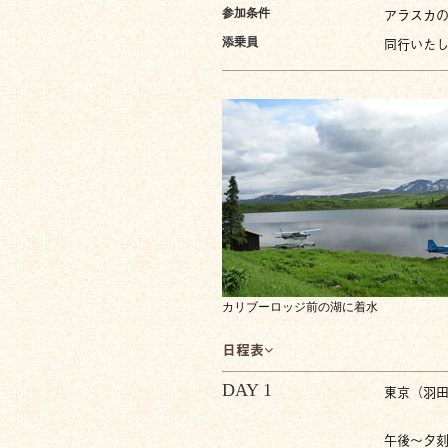
アラスカ
参加条件
同行いた
添乗員
カリブーロッジ前の湖に着水
日程表
DAY 1
東京（羽
午後〜夕