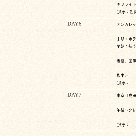
＊フライ
(食事：朝食
DAY6
アンカレ
未明：ホ
早朝：航
着後、国
機中泊
(食事：- -
DAY7
東京（成
午後〜夕
(食事：- -