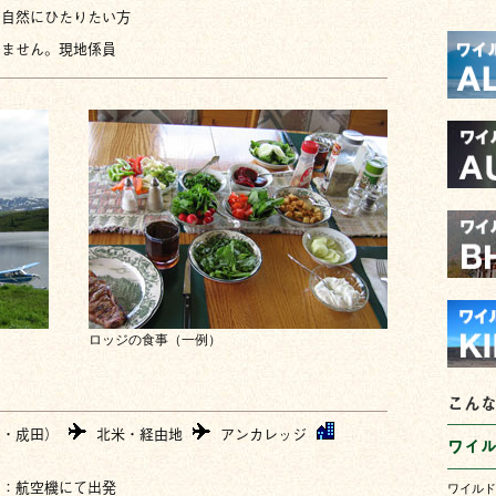
の自然にひたりたい方
しません。現地係員
ロッジの食事（一例）
こん
田・成田）
北米・経由地
アンカレッジ
ワイ
刻：航空機にて出発
ワイルド