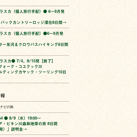
アラスカ（個人旅行手配）● 6〜9月発
】
･バックカントリーロッジ滞在8日間→
アラスカ（個人旅行手配）●6〜9月発
】
サー氷河＆クロウパスハイキング6日間
ラスカ● 7/4、8/15発【終了】
フォーク・コユクック川
ルディングカヤック・ツーリング10日
情報
ナビの旅
54 ● 8/9（水）19:00〜
ア・ビキン川森林地帯の旅 8日間
7発）」説明会→