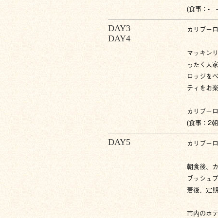
(食事：- 
DAY3
カリブー
DAY4
マッキン
ったく人
ロッジを
ティをお
カリブー
(食事：2
DAY5
カリブー
朝食後、
ブッシュ
着後、定
市内のホテ