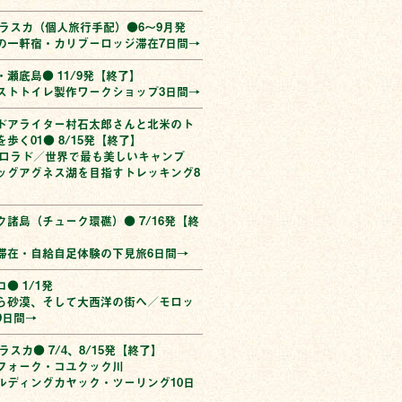
アラスカ（個人旅行手配）●6〜9月発
の一軒宿・カリブーロッジ滞在7日間→
・瀬底島● 11/9発【終了】
ストトイレ製作ワークショップ3日間→
ドアライター村石太郎さんと北米のト
歩く01● 8/15発【終了】
コロラド／世界で最も美しいキャンプ
ッグアグネス湖を目指すトレッキング8
ク諸島（チューク環礁）● 7/16発【終
滞在・自給自足体験の下見旅6日間→
● 1/1発
ら砂漠、そして大西洋の街へ／モロッ
9日間→
ラスカ● 7/4、8/15発【終了】
フォーク・コユクック川
ルディングカヤック・ツーリング10日