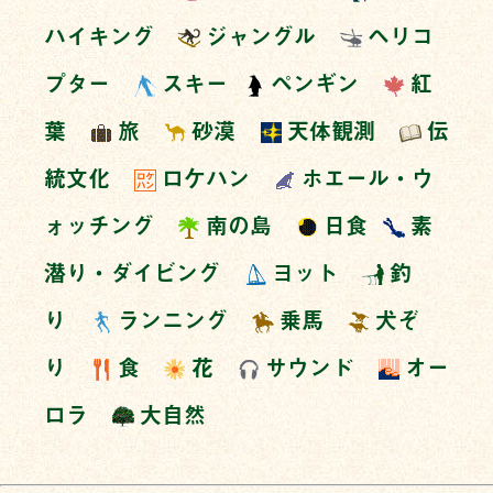
ハイキング
ジャングル
ヘリコ
プター
スキー
ペンギン
紅
葉
旅
砂漠
天体観測
伝
統文化
ロケハン
ホエール・ウ
ォッチング
南の島
日食
素
潜り・ダイビング
ヨット
釣
り
ランニング
乗馬
犬ぞ
り
食
花
サウンド
オー
ロラ
大自然