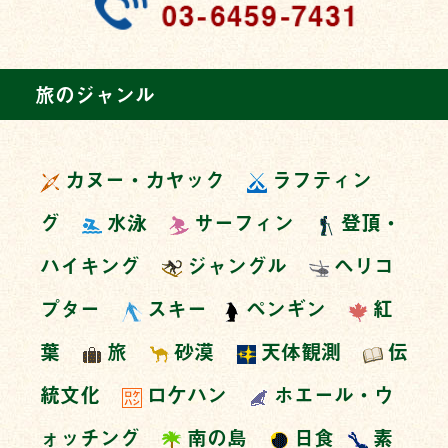
旅のジャンル
カヌー・カヤック
ラフティン
グ
水泳
サーフィン
登頂・
ハイキング
ジャングル
ヘリコ
プター
スキー
ペンギン
紅
葉
旅
砂漠
天体観測
伝
統文化
ロケハン
ホエール・ウ
ォッチング
南の島
日食
素