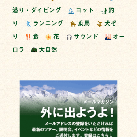
潜り・ダイビング
ヨット
釣
り
ランニング
乗馬
犬ぞ
り
食
花
サウンド
オー
ロラ
大自然