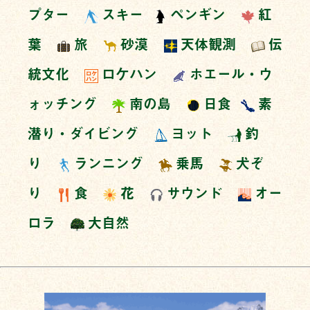
プター
スキー
ペンギン
紅
葉
旅
砂漠
天体観測
伝
統文化
ロケハン
ホエール・ウ
ォッチング
南の島
日食
素
潜り・ダイビング
ヨット
釣
り
ランニング
乗馬
犬ぞ
り
食
花
サウンド
オー
ロラ
大自然