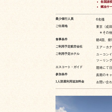
各国諸税
燃油サー
6名様
最少催行人員
東京（成
ご出発地
＊その他
朝4回、昼
食事条件
エアーカ
ご利用予定航空会社
ユーコン
ご利用予定ホテル
ツーリン
現地にて
エスコート・ガイド
長期のキ
参加条件
お問い合
1人部屋利用追加料金