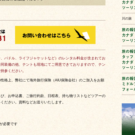
カナダ
ツーリ
川の旅
旅の報告
カナダ
ツーリ
旅の報告
タッフ
ー、パドル、ライフジャケットなど）のレンタル料金が含まれてお
カナダ
共同装備の他、テントも現地にてご用意できておりますので、テン
ツーリ
ご持参ください。
旅の報
性格上、弊社にて海外旅行保険（AIU保険会社）のご加入をお願
ミドル
フォー
よび、お申込書、ご旅行約款、日程表、持ち物リストなどツアーの
絡ください。資料などお送りいたします。
間が必要です