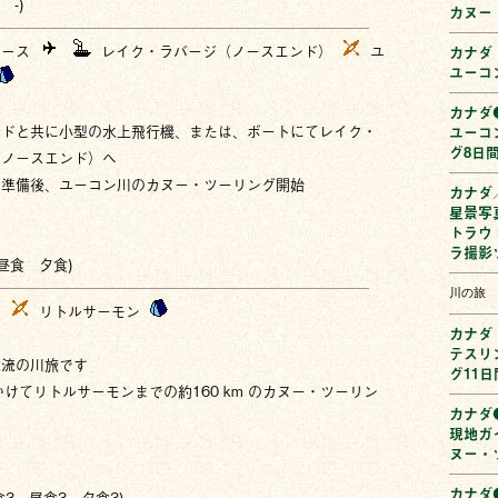
 -)
カヌー
ホース
レイク・ラバージ（ノースエンド）
ユ
カナダ
ユーコ
カナダ●
イドと共に小型の水上飛行機、または、ボートにてレイク・
ユーコ
グ8日
（ノースエンド）へ
グ準備後、ユーコン川のカヌー・ツーリング開始
カナダ
星景写
トラウ
泊
ラ撮影
 昼食 夕食)
川の旅
川
リトルサーモン
カナダ
テスリ
本流の川旅です
グ11日
かけてリトルサーモンまでの約160 km のカヌー・ツーリン
カナダ●
現地ガ
ヌー・
泊
カナダ●
食3 昼食3 夕食3)