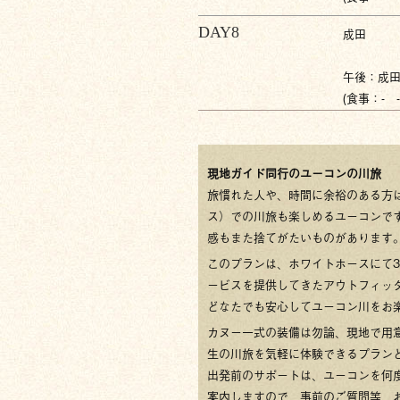
DAY8
成田
午後：成
(食事：- -
現地ガイド同行のユーコンの川旅
旅慣れた人や、時間に余裕のある方
ス）での川旅も楽しめるユーコンで
感もまた捨てがたいものがあります
このプランは、ホワイトホースにて
ービスを提供してきたアウトフィッ
どなたでも安心してユーコン川をお
カヌー一式の装備は勿論、現地で用
生の川旅を気軽に体験できるプラン
出発前のサポートは、ユーコンを何
案内しますので、事前のご質問等、