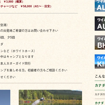
 ￥3,980（概算）
チャージなど ￥58,000（4/1〜・目安）
田空港）
の出発地ご希望の方はお問い合わせ下さい
5回、夕5回
ナダ
インなど（ホワイトホース）
グ中はキャンプとなります
日本人カヌーガイド同行
ャンプを楽しめる方。初級者の方もご相談ください
こん
わせください
カナ
カナダの
カナダ