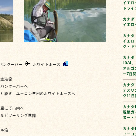
イエロ
ドライ
カナダ
イエロ
カナダ
イエロ
グ・ド
カナダ（
10/4、
バンクーバー
ホワイトホース
アルゴ
ー7日
田空港発
カナダ
てバンクーバーへ
テスリ
乗り継ぎ、ユーコン準州のホワイトホースへ
グ11日
カナダ●
迎車にて市内へ
現地ガ
グなどツーリング準備
ヌー・
カナダ●
テル泊
ユーコ