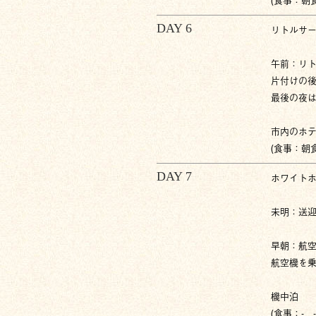
DAY 6
リトルサ
午前：リ
片付けの
最後の夜は
市内のホ
(食事：朝
DAY 7
ホワイト
未明：送
早朝：航
航空機を
機中泊
(食事：- -