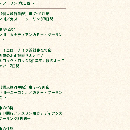
・ツーリング8日間→
（個人旅行手配）● 7〜9月発
ン川／カヌー・ツーリング8日間→
 8/23発
ン川／カナディアンカヌー・ツーリン
間→
／イエローナイフ近郊● 9/3発
真家の北山輝泰さんと行く
トロック・ロッジ3泊滞在／秋のオーロ
ツアー7日間→
（個人旅行手配）● 7〜9月発
ン川〜ユーコン川／カヌー・ツーリン
間→
 8/8発
イド同行／テスリン川カナディアンカ
ツーリング9日間→
 8/1発