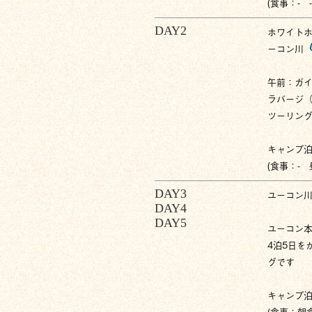
(食事：- -
DAY2
ホワイト
ーコン川
午前：ガ
ラバージ
ツーリン
キャンプ
(食事：-
DAY3
ユーコン
DAY4
DAY5
ユーコン
4泊5日を
グです
キャンプ
(食事：朝