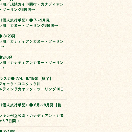
ン川／現地ガイド同行・カナディアン
・ツーリング8日間→
（個人旅行手配）● 7〜9月発
ン川／カヌー・ツーリング8日間→
 8/23発
ン川／カナディアンカヌー・ツーリン
間→
9/6発
ン川／カナディアンカヌー・ツーリン
間→
ラスカ● 7/4、8/15発【終了】
フォーク・コユクック川
ルディングカヤック・ツーリング10日
（個人旅行手配）● 6月〜9月発【終
ンキン州立公園・カナディアン・カヌ
ァリ7日間→
 7/18発