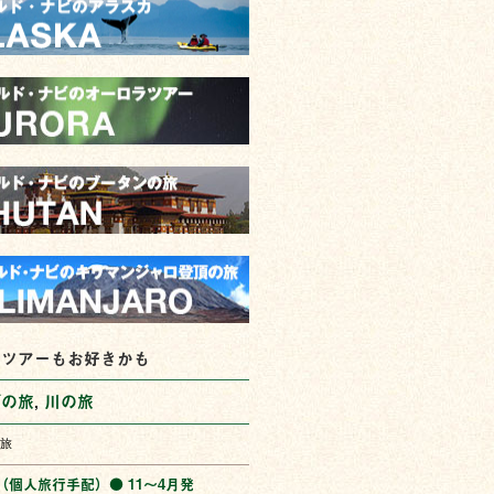
なツアーもお好きかも
ダの旅
,
川の旅
旅
（個人旅行手配）● 11〜4月発