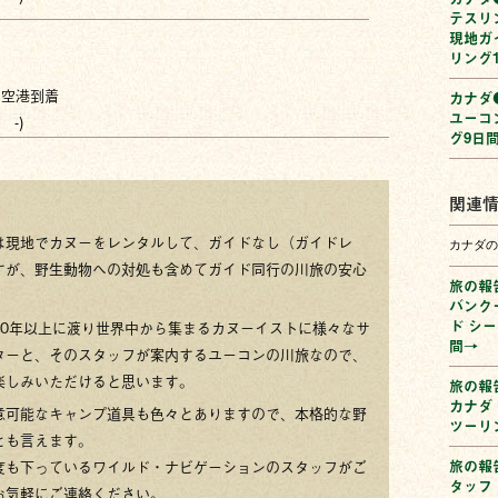
テスリ
現地ガ
リング
田空港到着
カナダ●
ユーコ
 -)
グ9日
関連
は現地でカヌーをレンタルして、ガイドなし（ガイドレ
カナダの
すが、野生動物への対処も含めてガイド同行の川旅の安心
旅の報告
。
バンク
ド シ
30年以上に渡り世界中から集まるカヌーイストに様々なサ
間→
ターと、そのスタッフが案内するユーコンの川旅なので、
楽しみいただけると思います。
旅の報告
カナダ
意可能なキャンプ道具も色々とありますので、本格的な野
ツーリ
とも言えます。
旅の報告
度も下っているワイルド・ナビゲーションのスタッフがご
タッフ
お気軽にご連絡ください。