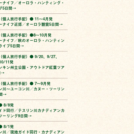
ーナイフ／オーロラ・ハンティング・
ブ5日間→
（個人旅行手配）● 11〜4月発
ーナイフ近郊／オーロラ観賞5日間→
（個人旅行手配）●8〜10月発
ーナイフ／秋のオーロラ・ハンティン
ライブ5日間→
個人旅行手配）● 9/20、9/27、
10/11発
ンキン州立公園・アウトドア紅葉ツア
間→
（個人旅行手配）● 7〜9月発
ン川〜ユーコン川／カヌー・ツーリン
間→
 8/8発
イド同行／テスリン川カナディアンカ
ツーリング9日間→
 8/1発
ン川／現地ガイド同行・カナディアン