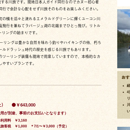
旅する川旅です。現地日本人ガイド同行なのでカヌー初心者
同行で余計な心配をせず川旅そのものをお楽しみください。
町の横を滔々と流れるエメラルドグリーンに輝くユーコン川
覧飛行を兼ねてラバージュ湖の北端までひとっ飛び。リトル
ツーリングの始まりです。
ツーリングは豊かな自然を味わう釣りやハイキングの他、朽ち
ールドラッシュ時代の歴史を感じる川旅でもあります。
のツーリング装備も現地で用意していますので、本格的なカ
しやすいプランです。
土）
●￥643,000
費用が別途、事前のお支払いとなります）
利用料 ￥3,160
旅客税 ￥1,000 ＊7/1〜￥3,000（予定）