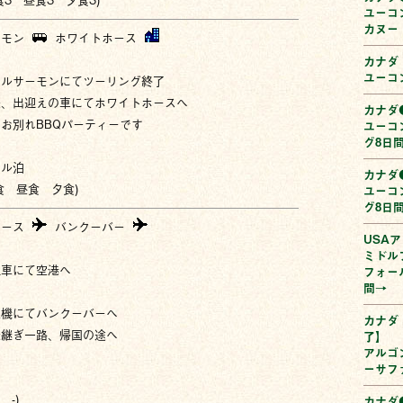
ユーコ
カヌー
ーモン
ホワイトホース
カナダ
ユーコ
トルサーモンにてツーリング終了
後、出迎えの車にてホワイトホースへ
カナダ●
お別れBBQパーティーです
ユーコ
グ8日
テル泊
カナダ●
食 昼食 夕食)
ユーコ
グ8日
ホース
バンクーバー
USAア
ミドル
迎車にて空港へ
フォー
間→
空機にてバンクーバーへ
カナダ
乗継ぎ一路、帰国の途へ
了】
アルゴ
ーサフ
 -)
カナダ●