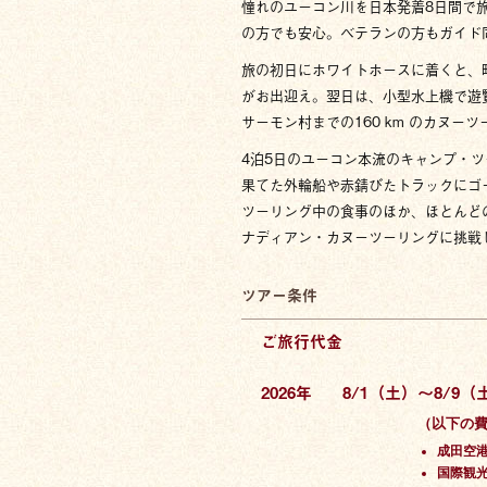
憧れのユーコン川を日本発着8日間で
の方でも安心。ベテランの方もガイド
旅の初日にホワイトホースに着くと、
がお出迎え。翌日は、小型水上機で遊
サーモン村までの160 km のカヌー
4泊5日のユーコン本流のキャンプ・
果てた外輪船や赤錆びたトラックにゴ
ツーリング中の食事のほか、ほとんど
ナディアン・カヌーツーリングに挑戦
ツアー条件
ご旅行代金
2026年
8/1（土）～8/9（
（以下の
成田空港
国際観光