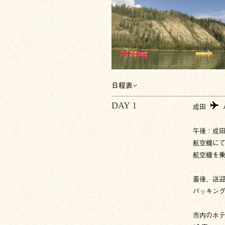
日程表
DAY 1
成田
午後：成
航空機に
航空機を
着後、送
パッキン
市内のホ