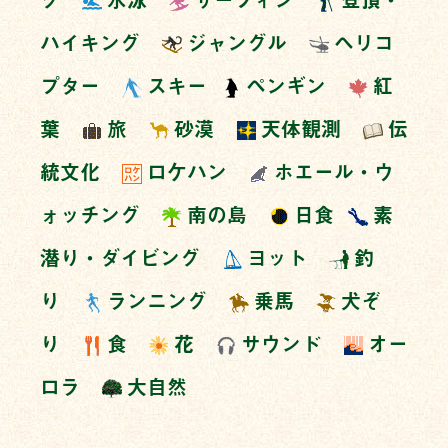
ハイキング
ジャングル
ヘリコ
プター
スキー
ペンギン
紅
葉
旅
砂漠
天体観測
伝
統文化
ロケハン
ホエール・ウ
ォッチング
南の島
日食
素
潜り・ダイビング
ヨット
釣
り
ランニング
乗馬
犬ぞ
り
食
花
サウンド
オー
ロラ
大自然