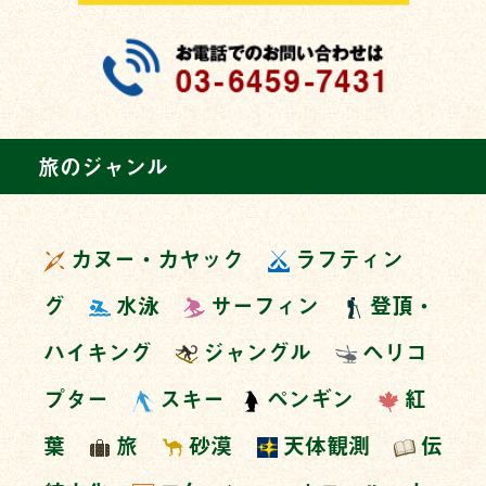
旅のジャンル
カヌー・カヤック
ラフティン
グ
水泳
サーフィン
登頂・
ハイキング
ジャングル
ヘリコ
プター
スキー
ペンギン
紅
葉
旅
砂漠
天体観測
伝