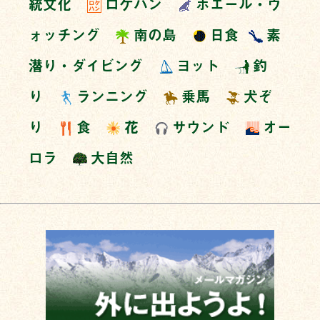
統文化
ロケハン
ホエール・ウ
ォッチング
南の島
日食
素
潜り・ダイビング
ヨット
釣
り
ランニング
乗馬
犬ぞ
り
食
花
サウンド
オー
ロラ
大自然