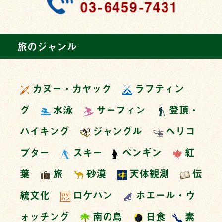
旅のジャンル
カヌー・カヤック
ラフティン
グ
水泳
サーフィン
登頂・
ハイキング
ジャングル
ヘリコ
プター
スキー
ペンギン
紅
葉
旅
砂漠
天体観測
伝
統文化
ロケハン
ホエール・ウ
ォッチング
南の島
日食
素