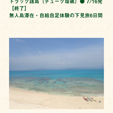
トラック諸島（チューク環礁）● 7/16発
【終了】
無人島滞在・自給自足体験の下見旅6日間