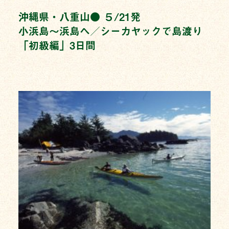
沖縄県・八重山● ５/21発
小浜島〜浜島へ／シーカヤックで島渡り
「初級編」3日間