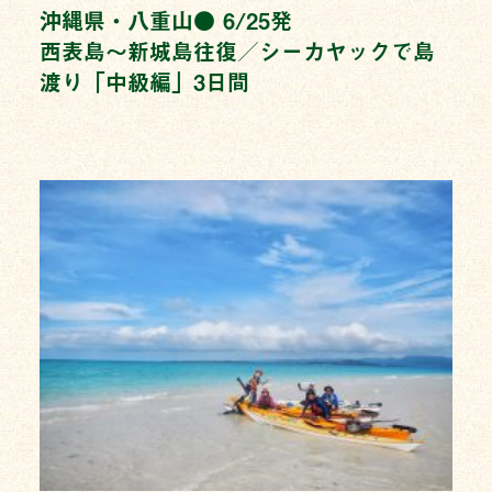
沖縄県・八重山● 6/25発
西表島〜新城島往復／シーカヤックで島
渡り「中級編」3日間