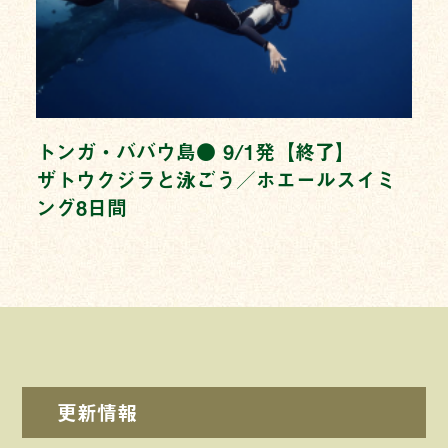
トンガ・ババウ島● 9/1発【終了】
ザトウクジラと泳ごう／ホエールスイミ
ング8日間
更新情報