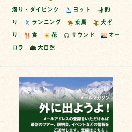
潜り・ダイビング
ヨット
釣
り
ランニング
乗馬
犬ぞ
り
食
花
サウンド
オー
ロラ
大自然