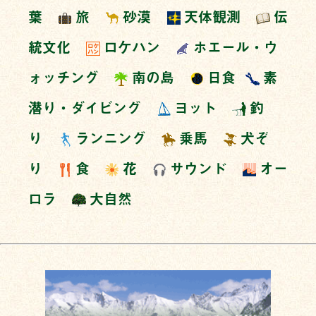
葉
旅
砂漠
天体観測
伝
統文化
ロケハン
ホエール・ウ
ォッチング
南の島
日食
素
潜り・ダイビング
ヨット
釣
り
ランニング
乗馬
犬ぞ
り
食
花
サウンド
オー
ロラ
大自然