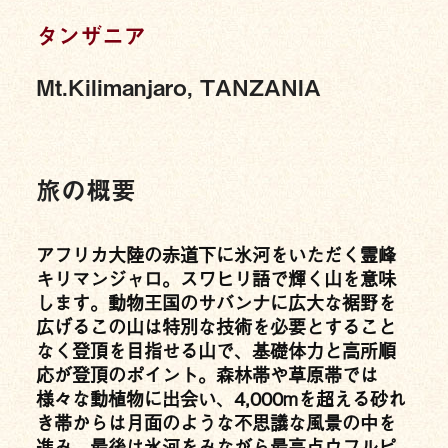
タンザニア
Mt.Kilimanjaro, TANZANIA
旅の概要
アフリカ大陸の赤道下に氷河をいただく霊峰
キリマンジャロ。スワヒリ語で輝く山を意味
します。動物王国のサバンナに広大な裾野を
広げるこの山は特別な技術を必要とすること
なく登頂を目指せる山で、基礎体力と高所順
応が登頂のポイント。森林帯や草原帯では
様々な動植物に出会い、4,000mを超える砂れ
き帯からは月面のような不思議な風景の中を
進み、最後は氷河をみながら最高点ウフルピ