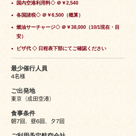
国内空港利用料◇ ＠￥2,540
各国諸税◇ ＠￥6,500（概算）
燃油サーチャージ◇ ＠￥38,000（10/1現在・目
安）
ビザ代 ◇ 日程表下部にてご確認ください
最少催行人員
4名様
ご出発地
東京（成田空港）
食事条件
朝7回、昼6回、夕7回
ご利用予定航空会社