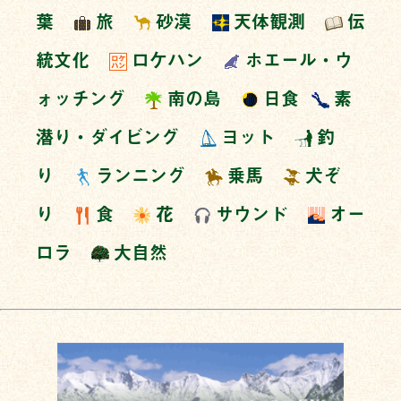
葉
旅
砂漠
天体観測
伝
統文化
ロケハン
ホエール・ウ
ォッチング
南の島
日食
素
潜り・ダイビング
ヨット
釣
り
ランニング
乗馬
犬ぞ
り
食
花
サウンド
オー
ロラ
大自然