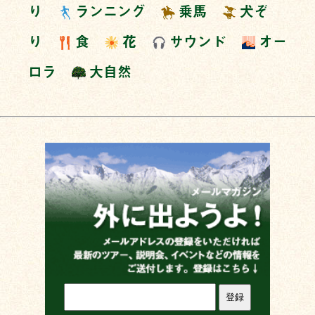
り
ランニング
乗馬
犬ぞ
り
食
花
サウンド
オー
ロラ
大自然