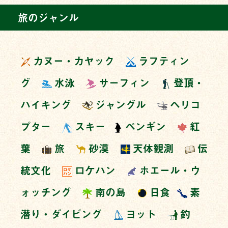
旅のジャンル
カヌー・カヤック
ラフティン
グ
水泳
サーフィン
登頂・
ハイキング
ジャングル
ヘリコ
プター
スキー
ペンギン
紅
葉
旅
砂漠
天体観測
伝
統文化
ロケハン
ホエール・ウ
ォッチング
南の島
日食
素
潜り・ダイビング
ヨット
釣