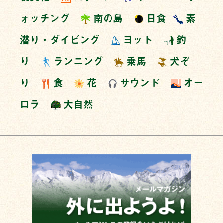
ォッチング
南の島
日食
素
潜り・ダイビング
ヨット
釣
り
ランニング
乗馬
犬ぞ
り
食
花
サウンド
オー
ロラ
大自然