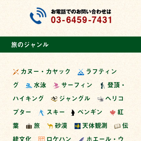
旅のジャンル
カヌー・カヤック
ラフティン
グ
水泳
サーフィン
登頂・
ハイキング
ジャングル
ヘリコ
プター
スキー
ペンギン
紅
葉
旅
砂漠
天体観測
伝
統文化
ロケハン
ホエール・ウ