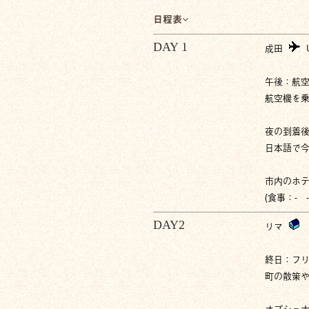
日程表
DAY 1
成田
午後：航空
航空機を
夜の到着
日本語で
市内のホ
(食事：- -
DAY2
リマ
終日：フ
町の散策
オプショ