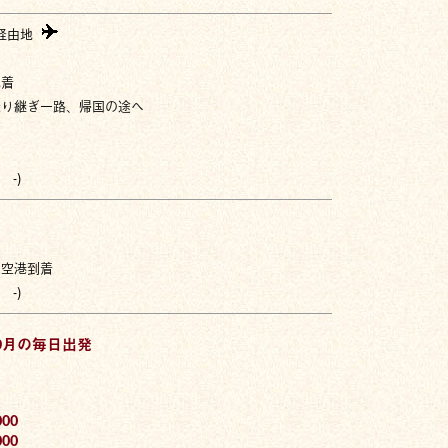
経由地
地着
乗り継ぎ一路、帰国の途へ
 -)
田空港到着
 -)
9月の毎日出発
00
00