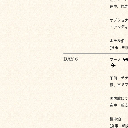
途中、観
オプショ
・アンデ
ホテル泊
(食事：朝
DAY 6
プーノ
午前：チチ
後、車で
国内線に
夜中：航空
機中泊
(食事：朝食