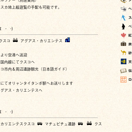
ナスカ地上絵遊覧の手配も可能です。
 - -)
クスコ
アグアス・カリエンテス
ルより空港へ送迎
：国内線にてクスコへ
スコ市内＆周辺遺跡観光（日本語ガイド）
車にてオリャンタイタンボ駅へお送りします
アグアス・カリエンテスへ
 - -)
・カリエンテスクスコ
マチュピチュ遺跡
クス