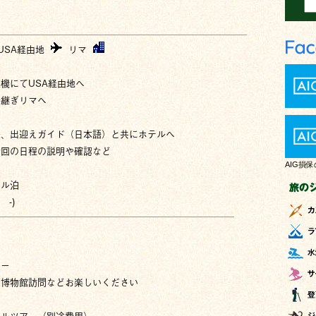
USA経由地
リマ
機にてUSA経由地へ
乗継ぎリマへ
後、出迎えガイド（日本語）と共にホテルへ
今回の日程の説明や確認など
AIG損
テル泊
 -)
リー
や博物館訪問などお楽しいください
ナルツアー（別途費用）