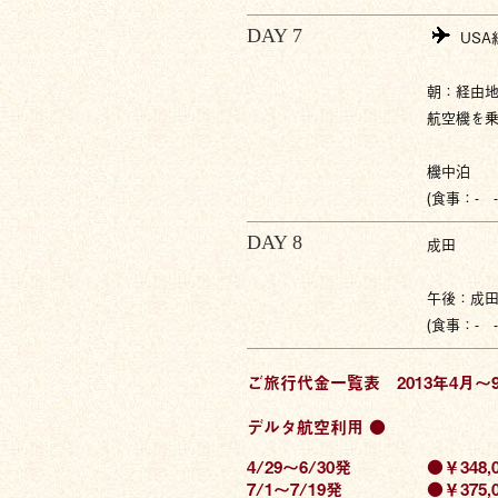
DAY 7
USA
朝：経由
航空機を
機中泊
(食事：- -
DAY 8
成田
午後：成
(食事：- -
ご旅行代金一覧表 2013年4月〜
デルタ航空利用 ●
4/29〜6/30発
●￥348,0
7/1〜7/19発
●￥375,0