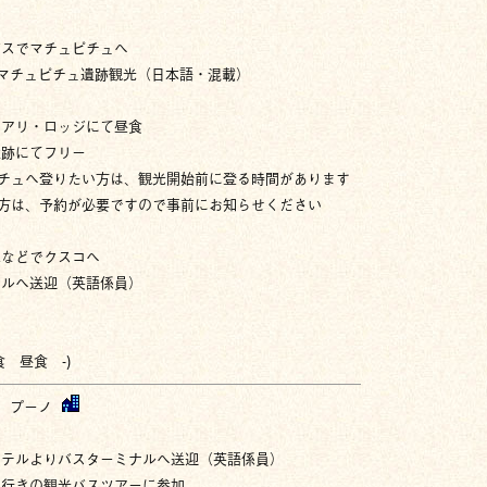
バスでマチュピチュへ
マチュピチュ遺跡観光（日本語・混載）
ュアリ・ロッジにて昼食
遺跡にてフリー
ピチュへ登りたい方は、観光開始前に登る時間があります
の方は、予約が必要ですので事前にお知らせください
車などでクスコへ
テルへ送迎（英語係員）
食 昼食 -)
プーノ
ホテルよりバスターミナルへ送迎（英語係員）
ノ行きの観光バスツアーに参加