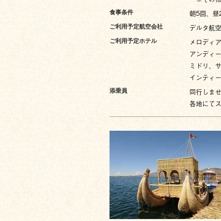
朝5回、昼
食事条件
デルタ航
ご利用予定航空会社
メロディ
ご利用予定ホテル
アンディ
ミドリ、
インティ
同行しま
添乗員
各地にて