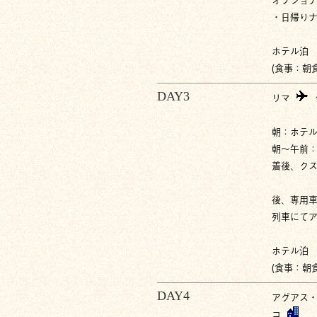
・日帰り
ホテル泊
(食事：朝食
DAY3
リマ
朝：ホテ
朝〜午前
着後、ク
後、専用
列車にて
ホテル泊
(食事：朝食
DAY4
アグアス
コ