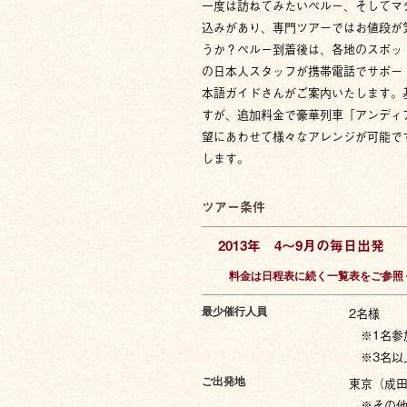
一度は訪ねてみたいペルー、そしてマ
込みがあり、専門ツアーではお値段が
うか？ペルー到着後は、各地のスポッ
の日本人スタッフが携帯電話でサポー
本語ガイドさんがご案内いたします。
すが、追加料金で豪華列車「アンディ
望にあわせて様々なアレンジが可能で
します。
ツアー条件
2013年 4〜9月の毎日出発
料金は日程表に続く一覧表をご参照
2名様
最少催行人員
※1名参
※3名以
東京（成
ご出発地
※その他