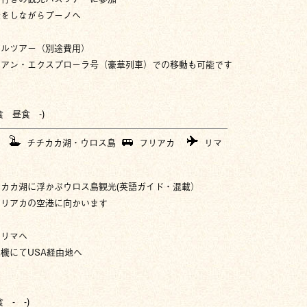
光をしながらプーノへ
ナルツアー（別途費用）
ィアン・エクスプローラ号（豪華列車）での移動も可能です
食 昼食 -)
チチカカ湖・ウロス島
フリアカ
リマ
カカ湖に浮かぶウロス島観光(英語ガイド・混載）
フリアカの空港に向かいます
てリマヘ
機にてUSA経由地へ
 - -)