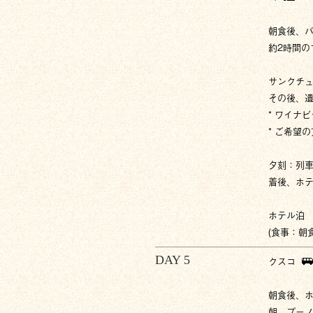
朝食後、
約2時間の
サンクチ
その後、
* ワイナ
* ご希望
夕刻：列
着後、ホ
ホテル泊
(食事：朝
DAY 5
クスコ
朝食後、
朝、プー