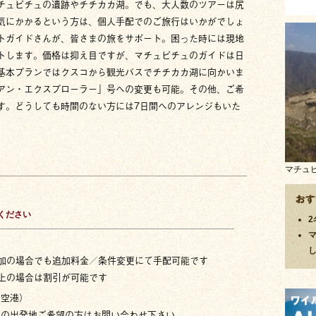
チュピチュの遺跡やチチカカ湖。でも、大人数のツアーは尻
気にかかるという方は、個人手配でのご旅行はいかがでしょ
トガイドさんが、皆さまの旅をサポート。困った時には現地
トします。価格は抑え目ですが、マチュピチュのガイドは日
基本プランではクスコから観光バスでチチカカ湖に向かいま
アン・エクスプローラー」号への変更も可能。その他、ご希
す。どうしても時間のない方には7日間へのアレンジもいた
マチュ
ください
加の場合でも追加料金／条件変更にて手配可能です
上の場合は割引が可能です
田空港）
の出発地ご希望の方はお問い合わせ下さい