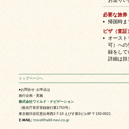
お送りい
必要な旅券
帰国時ま
ビザ（査証
オースト
可）への
録をして
詳細は担
トップページへ
●お問合せ･お申込は
旅行企画・実施
株式会社ワイルド・ナビゲーション
（観光庁長官登録旅行業1753号）
東京都渋谷区恵比寿西2-7-10 えびす第3ビル9F 〒150-0021