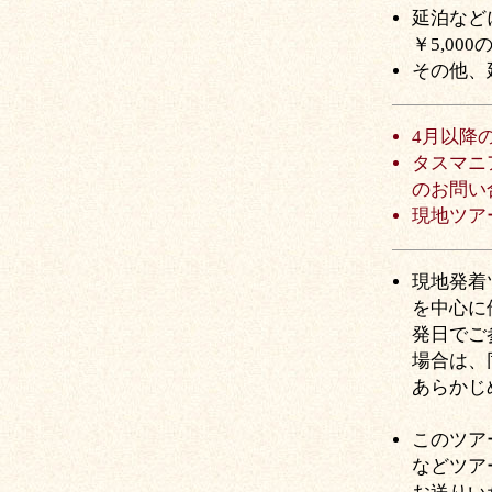
延泊など
￥5,00
その他、
4月以降
タスマニ
のお問い
現地ツア
現地発着
を中心に
発日でご
場合は、
あらかじ
このツア
などツア