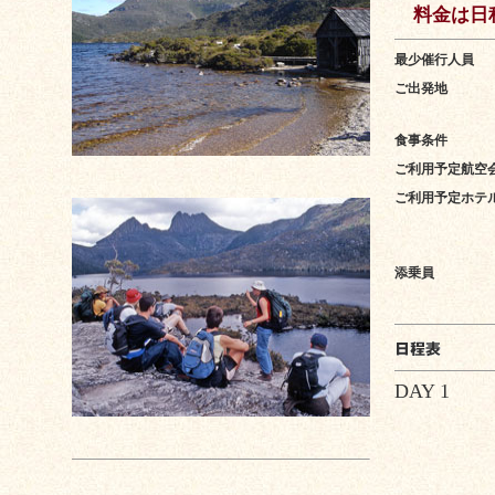
料金は日程
最少催行人員
ご出発地
食事条件
ご利用予定航空
ご利用予定ホテ
添乗員
DAY 1