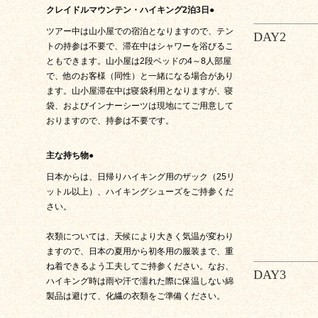
クレイドルマウンテン・ハイキング2泊3日●
ツアー中は山小屋での宿泊となりますので、テン
DAY2
トの持参は不要で、滞在中はシャワーを浴びるこ
ともできます。山小屋は2段ベッドの4～8人部屋
で、他のお客様（同性）と一緒になる場合があり
ます。山小屋滞在中は寝袋利用となりますが、寝
袋、およびインナーシーツは現地にてご用意して
おりますので、持参は不要です。
主な持ち物●
日本からは、日帰りハイキング用のザック（25リ
ットル以上）、ハイキングシューズをご持参くだ
さい。
衣類については、天候により大きく気温が変わり
ますので、日本の夏用から初冬用の服装まで、重
ね着できるよう工夫してご持参ください。なお、
DAY3
ハイキング時は雨や汗で濡れた際に保温しない綿
製品は避けて、化繊の衣類をご準備ください。