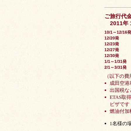
ご旅行代金
2011年 
10/1～12/16
12/20発
12/23発
12/27発
12/30発
1/1～1/31発
2/1～3/31発
（以下の費
成田空港利
出国税など
ETAS取
ビザです
燃油付加料
1名様の場